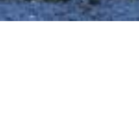
Centre d’accueil et de découverte, ce
petit complexe moderne et adapté
est destiné à héberger les familles ou
les groupes qui souhaitent passer un
séjour agréable en presqu’île de
Crozon, Finistère.
Situé au coeur d’Argol, petit village de
la presqu’île, dans l’enclos paroissial.